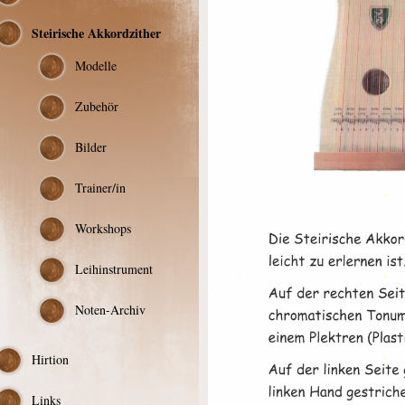
Steirische Akkordzither
Modelle
Zubehör
Bilder
Trainer/in
Workshops
Leihinstrument
Noten-Archiv
Hirtion
Links